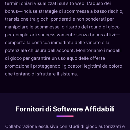
termini chiari visualizzati sul sito web. L'abuso dei
bonus—incluse strategie di scommessa a basso rischio,
transizione tra giochi ponderati e non ponderati per
manipolare le scommesse, o ritardo dei round di gioco
per completarli successivamente senza bonus attivi—
comporta la confisca immediata delle vincite e la
potenziale chiusura dell'account. Monitoriamo i modelli
di gioco per garantire un uso equo delle offerte
promozionali proteggendo i giocatori legittimi da coloro
che tentano di sfruttare il sistema.
Fornitori di Software Affidabili
Collaborazione esclusiva con studi di gioco autorizzati e