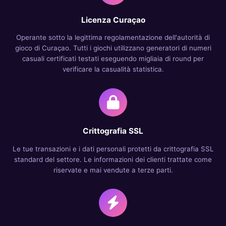
Licenza Curaçao
Operante sotto la legittima regolamentazione dell'autorità di
gioco di Curaçao. Tutti i giochi utilizzano generatori di numeri
casuali certificati testati eseguendo migliaia di round per
verificare la casualità statistica.
Crittografia SSL
Le tue transazioni e i dati personali protetti da crittografia SSL
standard del settore. Le informazioni dei clienti trattate come
riservate e mai vendute a terze parti.