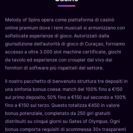
Melody of Spins opera come piattaforma di casinò
online premium dove i temi musicali si armonizzano con
sofisticate esperienze di gioco. Autorizzati dalla
giurisdizione dell'autorità di gioco di Curaçao, forniamo
accesso a oltre 3.000 slot machine certificate, giochi
da tavolo ed esperienze con croupier dal vivo dai
fornitori di software più rispettati del settore.
Il nostro pacchetto di benvenuto struttura tre depositi in
una sinfonia bonus coesa: match del 100% fino a €150
sul primo deposito, 50% fino a €150 sul secondo e 100%
fino a €150 sul terzo. Questo totalizza €450 in valore
bonus potenziale, completato da 250 giri gratuiti
distribuiti su cinque giorni su Gates of Olympus. Ogni
bonus comporta requisiti di scommessa 30x trasparenti