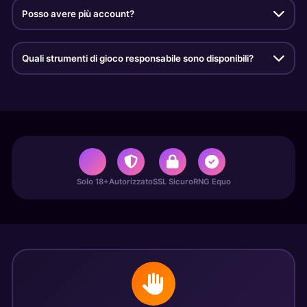
tecnologia del Generatore di Numeri Casuali testata
d'identità, prova di indirizzo e copie delle carte di
Posso avere più account?
attraverso migliaia di round di gioco per garantire la
pagamento. Il limite giornaliero è di €1.000, settimanale
No. È consentito un solo account per nucleo familiare,
casualità statistica. Lavoriamo solo con fornitori di software
€3.000 e mensile €10.000 per gli account standard.
indirizzo IP e dispositivo. Gli account multipli verranno
autorizzati i cui giochi sono sottoposti a regolari audit di
Quali strumenti di gioco responsabile sono disponibili?
chiusi, le scommesse annullate e qualsiasi restituzione,
terze parti. I record del server di gioco fungono da autorità
Puoi impostare limiti di deposito e limiti di perdita tramite le
deposito, vincita o bonus confiscati. Se hai bisogno di un
finale nel determinare i risultati.
impostazioni del tuo account. L'autoesclusione è disponibile
nuovo account, contatta il supporto per chiudere prima il
contattando il supporto—chiuderemo il tuo account e
tuo vecchio account.
faremo sforzi ragionevoli per prevenire nuove registrazioni.
Per supporto professionale, forniamo link a GamCare,
BeGambleAware e Giocatori Anonimi.
Solo 18+
Autorizzato
SSL Sicuro
RNG Equo