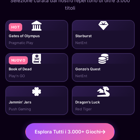
Selezione curata dal nostro repertorio di oltre 3.000
titoli
HOT
Gates of Olympus
Starburst
Pragmatic Play
NetEnt
NUOVO
Book of Dead
Gonzo's Quest
Play'n GO
NetEnt
Jammin' Jars
Dragon's Luck
Push Gaming
Red Tiger
Esplora Tutti i 3.000+ Giochi