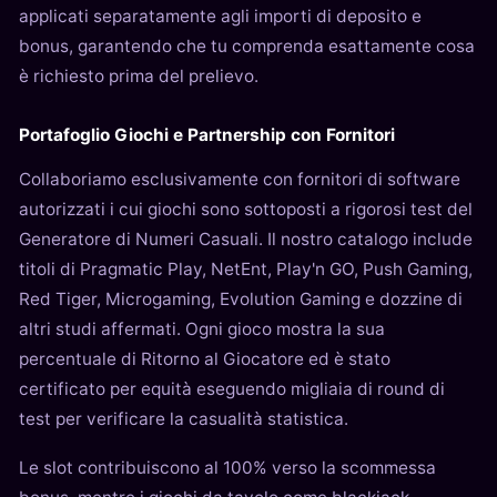
applicati separatamente agli importi di deposito e
bonus, garantendo che tu comprenda esattamente cosa
è richiesto prima del prelievo.
Portafoglio Giochi e Partnership con Fornitori
Collaboriamo esclusivamente con fornitori di software
autorizzati i cui giochi sono sottoposti a rigorosi test del
Generatore di Numeri Casuali. Il nostro catalogo include
titoli di Pragmatic Play, NetEnt, Play'n GO, Push Gaming,
Red Tiger, Microgaming, Evolution Gaming e dozzine di
altri studi affermati. Ogni gioco mostra la sua
percentuale di Ritorno al Giocatore ed è stato
certificato per equità eseguendo migliaia di round di
test per verificare la casualità statistica.
Le slot contribuiscono al 100% verso la scommessa