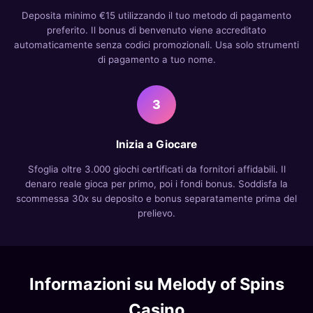
Deposita minimo €15 utilizzando il tuo metodo di pagamento
preferito. Il bonus di benvenuto viene accreditato
automaticamente senza codici promozionali. Usa solo strumenti
di pagamento a tuo nome.
3
Inizia a Giocare
Sfoglia oltre 3.000 giochi certificati da fornitori affidabili. Il
denaro reale gioca per primo, poi i fondi bonus. Soddisfa la
scommessa 30x su deposito e bonus separatamente prima del
prelievo.
Informazioni su Melody of Spins
Casino