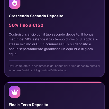
Crescendo Secondo Deposito
50% fino a €150
Costruisci slancio con il tuo secondo deposito. Il bonus
match del 50% estende il tuo tempo di gioco. Si applica lo
stesso minimo di €15. Scommessa 30x su deposito e
bonus separatamente garantisce un equilibrio di gioco
equo.
Devi completare la scommessa del bonus del primo deposito prima di
accedere. Validità di 7 giorni dall'attivazione.
Finale Terzo Deposito