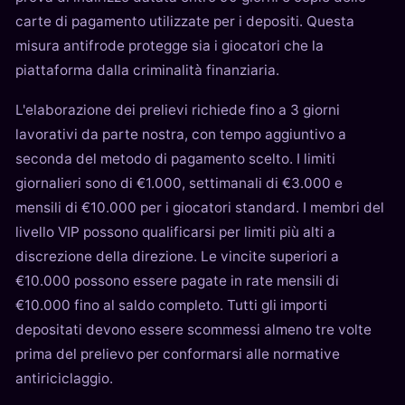
carte di pagamento utilizzate per i depositi. Questa
misura antifrode protegge sia i giocatori che la
piattaforma dalla criminalità finanziaria.
L'elaborazione dei prelievi richiede fino a 3 giorni
lavorativi da parte nostra, con tempo aggiuntivo a
seconda del metodo di pagamento scelto. I limiti
giornalieri sono di €1.000, settimanali di €3.000 e
mensili di €10.000 per i giocatori standard. I membri del
livello VIP possono qualificarsi per limiti più alti a
discrezione della direzione. Le vincite superiori a
€10.000 possono essere pagate in rate mensili di
€10.000 fino al saldo completo. Tutti gli importi
depositati devono essere scommessi almeno tre volte
prima del prelievo per conformarsi alle normative
antiriciclaggio.